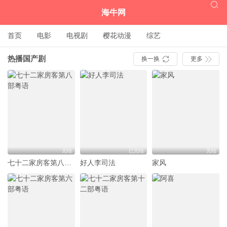

海牛网
首页
电影
电视剧
樱花动漫
综艺
热播国产剧
换一换
更多


完结
已完结
完结
七十二家房客第八部粤语
好人李司法
家风