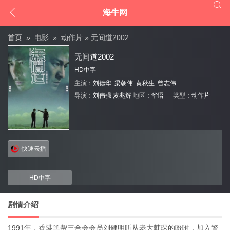


海牛网
首页
»
电影
»
动作片
» 无间道2002
无间道2002
HD中字
主演：
刘德华
梁朝伟
黄秋生
曾志伟
导演：
刘伟强
麦兆辉
地区：
华语
类型：
动作片
快速云播
HD中字
剧情介绍
1991年，香港黑帮三合会会员刘健明听从老大韩琛的吩咐，加入警