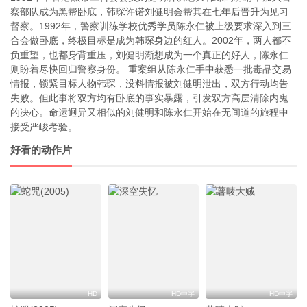
察部队成为黑帮卧底，韩琛许诺刘健明会帮其在七年后晋升为见习
督察。1992年，警察训练学校优秀学员陈永仁被上级要求深入到三
合会做卧底，终极目标是成为韩琛身边的红人。2002年，两人都不
负重望，也都身背重压，刘健明渐想成为一个真正的好人，陈永仁
则盼着尽快回归警察身份。 重案组从陈永仁手中获悉一批毒品交易
情报，锁紧目标人物韩琛，没料情报被刘健明泄出，双方行动均告
失败。但此事将双方均有卧底的事实暴露，引发双方高层清除内鬼
的决心。命运迥异又相似的刘健明和陈永仁开始在无间道的旅程中
接受严峻考验。
好看的动作片
HD
HD中字
HD中字