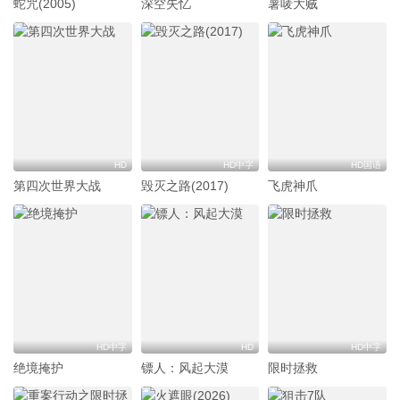
蛇咒(2005)
深空失忆
薯唛大贼
HD
HD中字
HD国语
第四次世界大战
毁灭之路(2017)
飞虎神爪
HD中字
HD
HD中字
绝境掩护
镖人：风起大漠
限时拯救