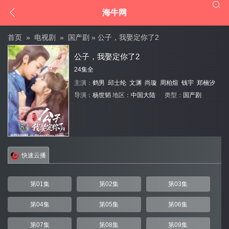


海牛网
首页
»
电视剧
»
国产剧
» 公子，我娶定你了2
公子，我娶定你了2
24集全
主演：
鹤男
邱士纶
文渊
尚璇
周柏煊
钱宇
郑楠汐
导演：
杨世韬
地区：
中国大陆
类型：
国产剧
快速云播
第01集
第02集
第03集
第04集
第05集
第06集
第07集
第08集
第09集