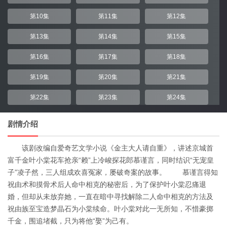
第10集
第11集
第12集
第13集
第14集
第15集
第16集
第17集
第18集
第19集
第20集
第21集
第22集
第23集
第24集
剧情介绍
该剧改编自爱奇艺文学小说《金主大人请自重》，讲述京城首
富千金叶小棠花车抢亲“赖”上冷峻探花郎慕谨言，同时结识“无宠皇
子”凌子然，三人组成欢喜冤家，屡破奇案的故事。 慕谨言得知
祝由术和摸骨术后人命中相克的秘密后，为了保护叶小棠忍痛退
婚，但却从未放弃她，一直在暗中寻找解除二人命中相克的方法及
祝由族至宝造梦晶石为小棠续命。叶小棠对此一无所知，不惜豪掷
千金，围追堵截，只为将他“娶”为己有。