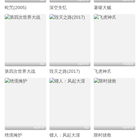
HD
HD中字
HD中字
蛇咒(2005)
深空失忆
薯唛大贼
HD
HD中字
HD国语
第四次世界大战
毁灭之路(2017)
飞虎神爪
HD中字
HD
HD中字
绝境掩护
镖人：风起大漠
限时拯救