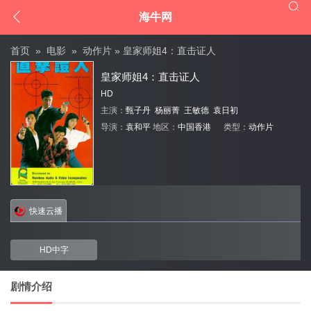


海牛网
首页
»
电影
»
动作片
» 皇家师姐4：直击证人
皇家师姐4：直击证人
HD
主演：
甄子丹
杨丽菁
王敏德
袁日初
导演：
袁和平
地区：
中国香港
类型：
动作片
快速云播
HD中字
剧情介绍