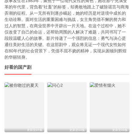
故事发生在1983年，聚焦于一位现代女性的角色，她在那个充满变
革的年代里，背负着“社畜”的标签，却勇敢地踏上了破除谣言与商海
弄潮的征程。从一无所有到逐步崛起，她的经历是对逆境中成长的
生动诠释。面对生活的重重困难与挑战，女主角凭借不懈的努力和
过人的智慧，在商业世界中开辟出一片天地。在这个过程中，她不
仅改变了自己的命运，还帮助周围的人解决了难题，共同书写了一
段段温暖人心的故事。影片传递了一个强烈的信息：勇气与决心是
通往美好生活的关键。在这部剧中，观众将见证一个现代女性如何
在80年代的社会背景下，凭借不屈不挠的精神，实现从困顿到辉煌
的华丽转身。
好看的国产剧
更新至05集
更新至04集
更新至09集