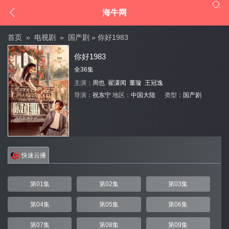


海牛网
首页
»
电视剧
»
国产剧
» 你好1983
你好1983
全36集
主演：
周也
翟潇闻
董璇
王冠逸
导演：
祝东宁
地区：
中国大陆
类型：
国产剧
快速云播
第01集
第02集
第03集
第04集
第05集
第06集
第07集
第08集
第09集