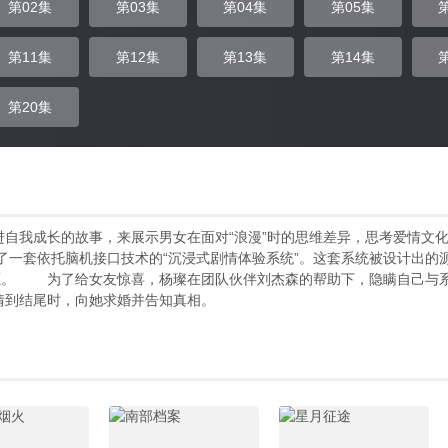
第02集
第03集
第04集
第05集
第11集
第12集
第13集
第14集
第20集
自我成长的故事，来展示男女在面对“浪漫”时的思维差异，思考爱情文
一套依托脑机接口技术的“沉浸式剧情体验系统”。这套系统被设计出的源
心愿。 为了给女友惊喜，杨璨在团队伙伴刘杰森的帮助下，隐瞒自己与
情到结尾时，向她求婚并告知真相。