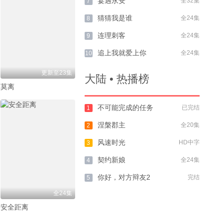
宴遇永安
全32集
7
猜猜我是谁
全24集
8
连理刺客
全24集
9
​追上我就爱上你
全24集
10
更新至23集
大陆 • 热播榜
莫离
不可能完成的任务
已完结
1
涅槃郡主
全20集
2
风速时光
HD中字
3
契约新娘
全24集
4
你好，对方辩友2
完结
5
全24集
安全距离