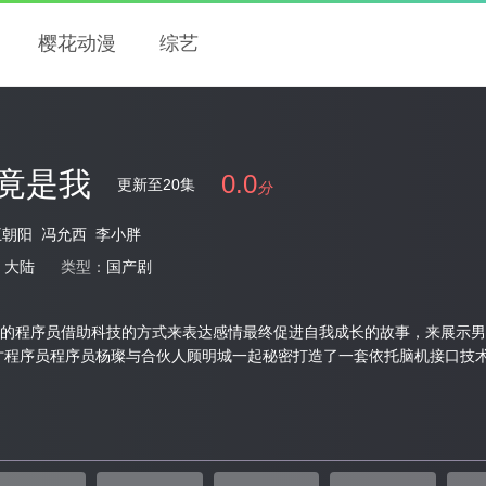
樱花动漫
综艺
竟是我
0.0
更新至20集
分
王朝阳
冯允西
李小胖
：
大陆
类型：
国产剧
程序员借助科技的方式来表达感情最终促进自我成长的故事，来展示男女
序员程序员杨璨与合伙人顾明城一起秘密打造了一套依托脑机接口技术的