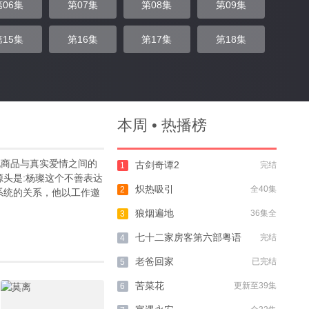
第06集
第07集
第08集
第09集
第15集
第16集
第17集
第18集
本周 • 热播榜
化商品与真实爱情之间的
古剑奇谭2
完结
1
头是:杨璨这个不善表达
炽热吸引
全40集
2
系统的关系，他以工作邀
狼烟遍地
36集全
3
七十二家房客第六部粤语
完结
4
老爸回家
已完结
5
苦菜花
更新至39集
6