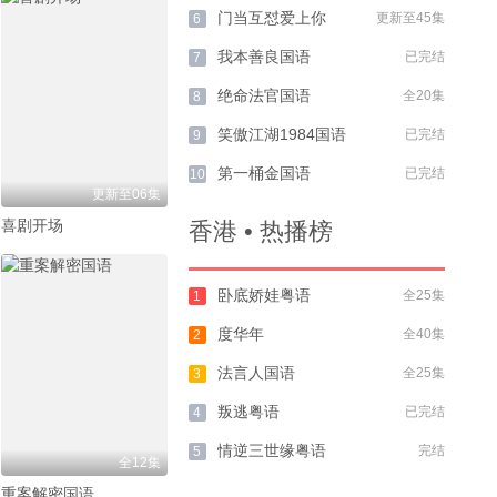
门当互怼爱上你
更新至45集
6
我本善良国语
已完结
7
绝命法官国语
全20集
8
笑傲江湖1984国语
已完结
9
第一桶金国语
已完结
10
更新至06集
喜剧开场
香港 • 热播榜
卧底娇娃粤语
全25集
1
度华年
全40集
2
法言人国语
全25集
3
叛逃粤语
已完结
4
情逆三世缘粤语
完结
5
全12集
重案解密国语