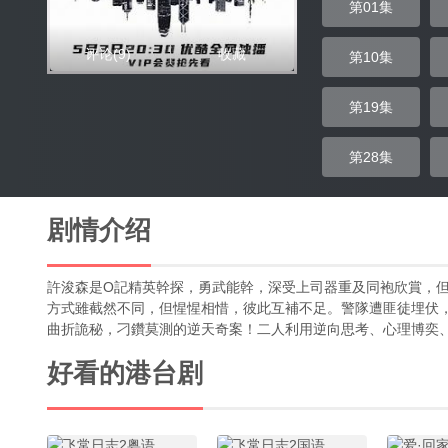
第01集
评论
(9)
收藏
第10集
第19集
第28集
剧情介绍
許浚森是O記精英幹探，勇武能幹，深受上司器重及同袍欣賞，
方式雖截然不同，但惺惺相惜，彼此互補不足。警隊遭匪徒埋伏
曲折詭秘，刁鑽莫測的逆天奇案！二人利用逆向思考、心理博奕
好看的港台剧