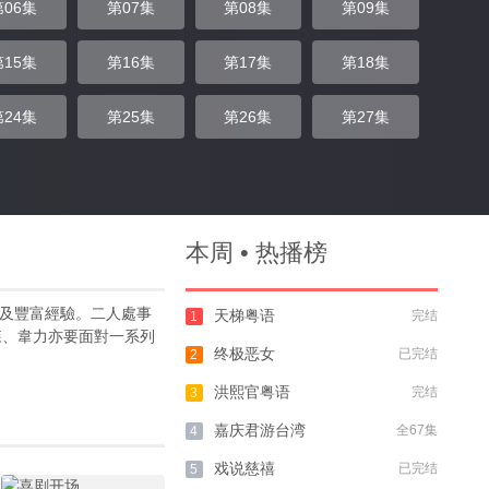
第06集
第07集
第08集
第09集
第15集
第16集
第17集
第18集
第24集
第25集
第26集
第27集
本周 • 热播榜
及豐富經驗。二人處事
天梯粤语
完结
1
森、韋力亦要面對一系列
终极恶女
已完结
2
洪熙官粤语
完结
3
嘉庆君游台湾
全67集
4
戏说慈禧
已完结
5