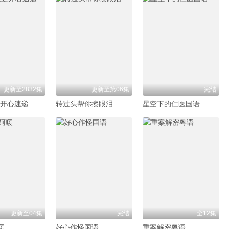
更新至2832集
更新至第06集
完结
之开心速递
转过头帮你擦眼泪
星空下的仁医国语
更新至04集
完结
全12集
暖
好心作怪国语
重案解密粤语