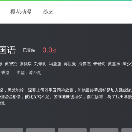
樱花动漫
综艺
国语
0.0
已完结
分
薇
黄智贤
张颕康
刘佩玥
冯盈盈
蒋祖曼
海俊杰
朱健钧
黄嘉乐
陈少
：
香港
类型：
港台剧
探，勇武能幹，深受上司器重及同袍欣賞，但他最終夢想卻是加入飛虎隊
但惺惺相惜，彼此互補不足。警隊遭匪徒埋伏，傷亡慘重，為了找出幕後
..