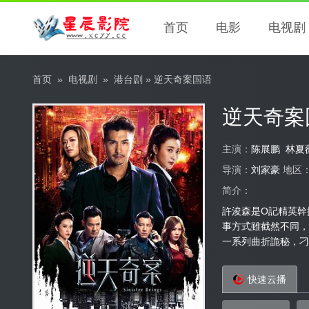
首页
电影
电视剧
首页
»
电视剧
»
港台剧
» 逆天奇案国语
逆天奇案
主演：
陈展鹏
林夏
导演：
刘家豪
地区
简介：
許浚森是O記精英幹
事方式雖截然不同，
一系列曲折詭秘，刁鑽
快速云播