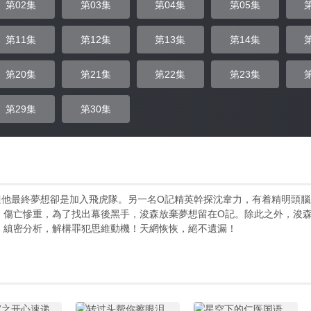
第02集
第03集
第04集
第05集
第11集
第12集
第13集
第14集
第20集
第21集
第22集
第23集
第29集
第30集
但他最終夢想卻是加入飛虎隊。另一名O記精英幹探沈韋力，有着精明頭腦
，傷亡慘重，為了找出幕後黑手，浚森放棄夢想留在O記。除此之外，浚
、縝密分析，解構罪犯思維動機！天網恢恢，絕不遺漏！