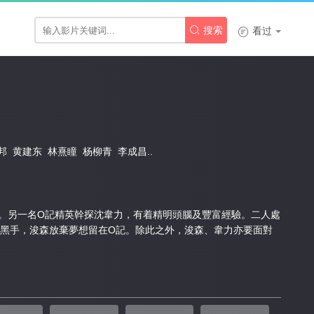

搜索

看过
邦
黄建东
林熹瞳
杨柳青
李成昌..
。另一名O記精英幹探沈韋力，有着精明頭腦及豐富經驗。二人處
黑手，浚森放棄夢想留在O記。除此之外，浚森、韋力亦要面對